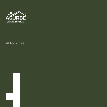
Inicio
Nosotros
Consultas y Capacitaciones
Soluciones Sociales
Afiliaciones
Bolsa de Empleo
Directorio Proveedores
Eventos
InfoAsurbe
Normatividad
Contácto