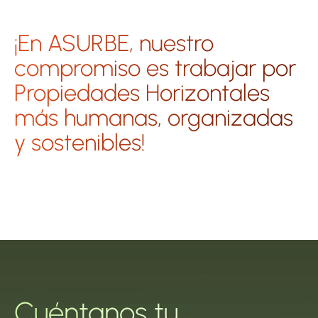
¡En ASURBE, nuestro 
compromiso es trabajar por 
Propiedades Horizontales 
más humanas, organizadas 
y sostenibles!
Cuéntanos tu 