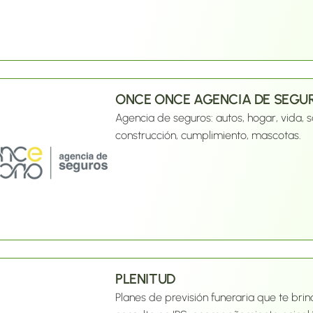
sobre cultura ambiental y reciclaje para los residentes. Además
generar impacto social, este modelo f
de hogar a través de procesos de econo
usada.
ONCE ONCE AGENCIA DE SEGU
Agencia de seguros: autos, hogar, vida, s
construcción, cumplimiento, mascotas.
PLENITUD
Planes de previsión funeraria que te brin