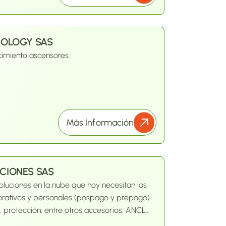
NOLOGY SAS
imiento ascensores.
Más Información
CIONES SAS
soluciones en la nube que hoy necesitan las
orativos y personales (pospago y prepago)
otección, entre otros accesorios. ANCLA:
aña al cliente desde la asesoría, elección,