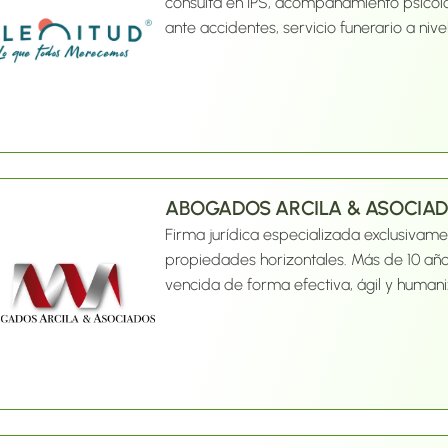
consulta en IPS, acompañamiento psicoló
ante accidentes, servicio funerario a nive
ABOGADOS ARCILA & ASOCIA
Firma jurídica especializada exclusivam
propiedades horizontales. Más de 10 añ
vencida de forma efectiva, ágil y huma
de 90 copropiedades. Ofrecemos una sol
seguimiento constante, informes mensual
desde el cobro prejurídico hasta el judicia