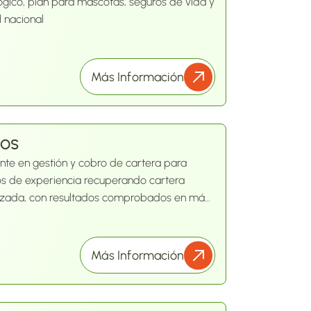
gico, plan para mascotas, seguros de vida y
l nacional
Más Información
DOS
ente en gestión y cobro de cartera para
os de experiencia recuperando cartera
nizada, con resultados comprobados en más
ución legal confiable que combina
es y acompañamiento jurídico integral
l.
Más Información