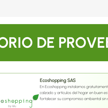
ORIO DE PROV
Ecoshopping SAS
En Ecoshopping instalamos gratuitament
calzado y artículos del hogar en buen e
fortalecer su compromiso ambiental sin ningún costo. La solución
mantenimiento, logística, certificado 