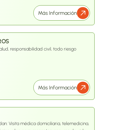
 de reducir residuos y
omenta empleo digno para mujeres cabeza
Más Información
mía circular y aprovechamiento de la ropa
ROS
alud, responsabilidad civil, todo riesgo
Más Información
dan: Visita médica domiciliaria, telemedicina,