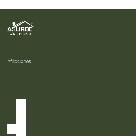
Inicio
Nosotros
Consultas y Capacitaciones
Soluciones Sociales
Afiliaciones
Bolsa de Empleo
Directorio Proveedores
Eventos
InfoAsurbe
Normatividad
Contácto