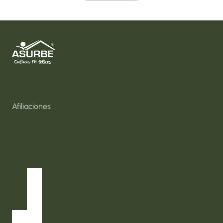
Inicio
Nosotros
Consultas y Capacitaciones
Soluciones Sociales
Afiliaciones
Bolsa de Empleo
Directorio Proveedores
Eventos
InfoAsurbe
Normatividad
Contácto