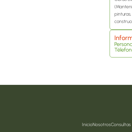
(Manteni
pinturas,
construcc
Infor
Persona
Télefon
Inicio
Nosotros
Consultas