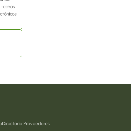
techos, 
ctónicos, 
o
Directorio Proveedores