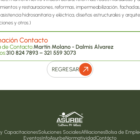
mientos y restauraciones, reformas, impermeabilización, fachadas, 
 asistencia hidrosanitaria y eléctrica, diseños estructurales y arquite
iones y otros.)
mación Contacto
 de Contacto:
Martín Molano - Dalmis Álvarez
os:
310 824 7893 – 321 559 3073
REGRESAR
 y Capacitaciones
Soluciones Sociales
Afiliaciones
Bolsa de Emple
Eventos
InfoAsurbe
Normatividad
Contácto