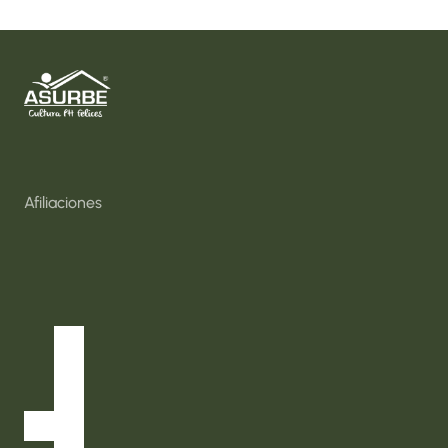
Inicio
Nosotros
Consultas y Capacitaciones
Soluciones Sociales
Afiliaciones
Bolsa de Empleo
Directorio Proveedores
Eventos
InfoAsurbe
Normatividad
Contácto